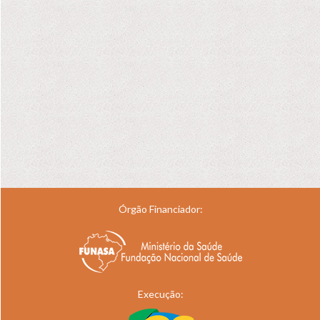
Órgão Financiador:
Execução: